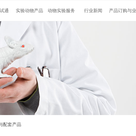
试通
实验动物产品
动物实验服务
行业新闻
产品订购与
与配套产品