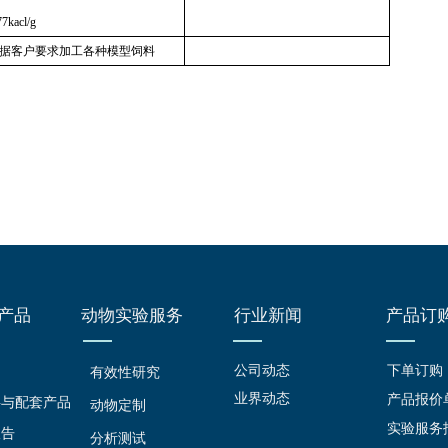
77kacl/g
据客户要求加工各种模型饲料
产品
动物实验服务
行业新闻
产品订
公司动态
下单订购
有效性研究
业界动态
产品报价
料与配套产品
动物定制
实验服务
报告
分析测试