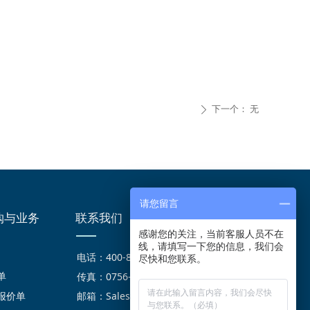
下一个：
无
ꄲ
请您留言
购与业务
联系我们
感谢您的关注，当前客服人员不在
线，请填写一下您的信息，我们会
电话：400-8892-551
尽快和您联系。
传真：0756-6333390
单
邮箱：
Sales@bestest100.cn
报价单