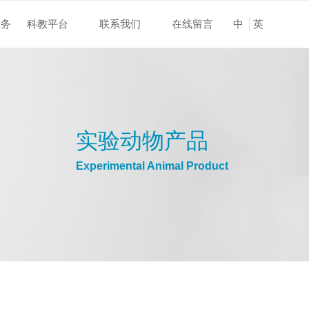
业务
科教平台
联系我们
在线留言
中
英
实验动物产品
Experimental Animal Product