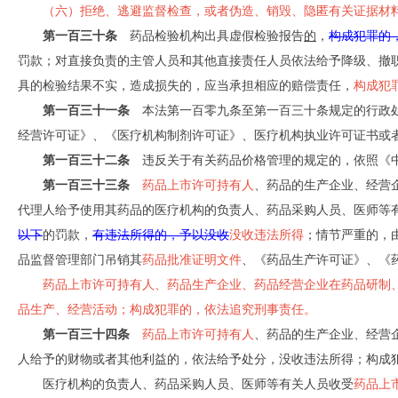
（六）拒绝、逃避监督检查，或者伪造、销毁、隐匿有关证据材
第一百三十条
药品检验机构出具虚假检验报告
的
，
构成犯罪的
罚款；对直接负责的主管人员和其他直接责任人员依法给予降级、撤
具的检验结果不实，造成损失的，应当承担相应的赔偿责任，
构成犯
第一百三十一条
本法第一百零九条至第一百三十条规定的行政处
经营许可证》、《医疗机构制剂许可证》、医疗机构执业许可证书或
第一百三十二条
违反关于有关药品价格管理的规定的，依照《中
第一百三十三条
药品上市许可持有人
、药品的生产企业、经营
代理人给予使用其药品的医疗机构的负责人、药品采购人员、医师等
以下
的罚款，
有违法所得的，予以没收
没收违法所得
；情节严重的，
品监督管理部门吊销其
药品批准证明文件
、《药品生产许可证》、《
药品上市许可持有人、药品生产企业、药品经营企业在药品研制
品生产、经营活动；构成犯罪的，依法追究刑事责任。
第一百三十四条
药品上市许可持有人
、药品的生产企业、经营
人给予的财物或者其他利益的，依法给予处分，没收违法所得；构成
医疗机构的负责人、药品采购人员、医师等有关人员收受
药品上