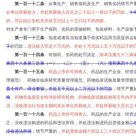
第一百一十二条
从事生产、销售假药及生产、销售劣药情节严
从单位所获收入，并处所获收入百分之三十以上一倍以下的罚款
，
十
的，可以由公安机关并处五日以上十五日以下的拘留。
对生产者专门用于生产假药、劣药的原辅材料、包装材料、生产设备
第一百一十三条
知道或者应当知道属于假劣药品而为其提供运输
下
的罚款；
违法收入不足十万元的，并处十万元以上五十万元以下的
第一百一十四条
对假药、劣药的处罚决定，
除本法第九十三条
第四十八条第三款第（一）、（二）、（五）、（六）项和第四十九
第一百一十五条
药品上市许可持有人
、药品的生产企业、经营
理规范》、药物非临床研究质量管理规范、药物临床试验质量管理规
责令停产、停业整顿，并处五千元以上二万元以下的罚款
；情节严重
格
。
药物非临床安全性评价研究机构、药物临床试验机构等五年内不
员，没收违法行为发生期间其从单位所获收入，并处所获收入百分之
第一百一十
六条
药品上市许可持有人
、药品的生产企业、经营
正，没收违法购进的药品和违法所得，并处违法购进药品货值金额
二
没收违法所得
；情节严重的，
并处货值金额十倍以上三十倍以下的罚