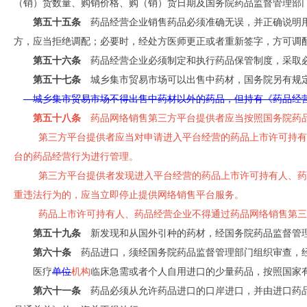
（销）货数量、购销价格、购（销）货日期及国务院药品监督管理部
第五十五条
药品经营企业销售药品必须准确无误，并正确说明用
方，应当拒绝调配；必要时，经处方医师更正或者重新签字，方可调
第五十六条
药品经营企业必须制定和执行药品保管制度，采取必
第五十七条
城乡集市贸易市场可以出售中药材，国务院另有规
城乡集市贸易市场不得出售中药材以外的药品，但持有《药品经营
第五十八条
药品网络销售第三方平台提供者应当按照国务院药品
第三方平台提供者应当对申请进入平台经营的药品上市许可持有
台的药品经营行为进行管理。
第三方平台提供者发现进入平台经营的药品上市许可持有人、药
重违法行为的，应当立即停止提供网络销售平台服务。
药品上市许可持有人、药品经营企业不得通过药品网络销售第三
第五十九条
新发现和从国外引种的药材，经国务院药品监督管
第六十条
药品进口，须经国务院药品监督管理部门组织审查，经
医疗
单位
机构
临床急需或者个人自用进口的少量药品，按照国家
第六十一条
药品必须从允许药品进口的口岸进口，并由进口药品