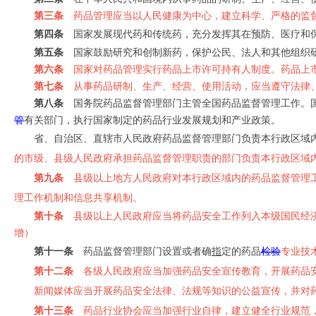
第三条
药品管理应当以人民健康为中心，建立科学、严格的监督
第四条
国家发展现代药和传统药，充分发挥其在预防、医疗和
第五条
国家鼓励研究和创制新药，保护公民、法人和其他组织
第六条
国家对药品管理实行药品上市许可持有人制度。药品上市
第七条
从事药品研制、生产、经营、使用活动，应当遵守法律、
第八条
国务院药品监督管理部门主管全国药品监督管理工作。国
管
有关部门，执行国家制定的药品行业发展规划和产业政策。
省、自治区、直辖市人民政府药品监督管理部门负责本行政区域
的市级、县级人民政府承担药品监督管理职责的部门负责本行政区域
第九条
县级以上地方人民政府对本行政区域内的药品监督管理工
理工作机制和信息共享机制。
第十条
县级以上人民政府应当将药品安全工作列入本级国民经济
增）
第十一条
药品监督管理部门设置或者确
指
定的药品
检验
专业技
第十二条
各级人民政府应当加强药品安全宣传教育，开展药品
新闻媒体应当开展药品安全法律、法规等知识的公益宣传，并对
第十三条
药品行业协会应当加强行业自律，建立健全行业规范，