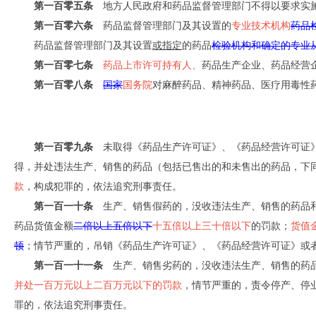
第一百零五条
地方人民政府和药品监督管理部门不得以要求实施
第一百零六条
药品监督管理部门及其设置的
专业技术机构
药品
药品监督管理部门及其设置
或指定
的药品
检验机构和确定的专业
第一百零七条
药品上市许可持有人、
药品生产企业、药品经营
第一百零八条
国家
国务院
对麻醉药品、精神药品、医疗用毒性
第一百零九条
未取得《药品生产许可证》、《药品经营许可证》
得，并处违法生产、销售的药品（包括已售出的和未售出的药品，下
款
，构成犯罪的，依法追究刑事责任。
第一百一十条
生产、销售假药的，没收违法生产、销售的药品
药品货值金额
二倍以上五倍以下
十五倍以上三十倍以下
的罚款；
货值
顿
；情节严重的，吊销《药品生产许可证》、《药品经营许可证》或
第一百一十一条
生产、销售劣药的，没收违法生产、销售的药品
并处一百万元以上二百万元以下的罚款
，情节严重的，责令停产、停
罪的，依法追究刑事责任。